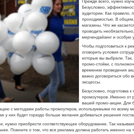
Прежде всего, нужно изуч
Безусловно, эффективнос
аудитории. Как правило,
проходимостью. В общем
магазины. Что же касаетс
проводить необязательно,
мерчендайзинг и особую у
Чтобы подготовиться к р
оговорить условия сотруд
которые вы выбрали. Так
промо-стойки, с полномоч
временем проведения акц
важно договориться обо в
эксцессы.
Безусловно, подготовка к
промоутеров. Именно от 
вашей промо-акции. Для 
ацию с методами работы промоутеров, используемыми по всему мир
учае у них будет гораздо больше желания добиваться решения пост
ции, нужно приобрести соответствующее оборудование. Так называ
ее. Помните о том, что вся реклама должна работать именно на 