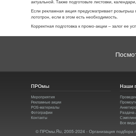
актуальной. Также подготовьте листовки, календар
Если рекламная акция предусматривает розыгрыш п
лототрон, если в этом есть необходимость.
Корректная подготовка к промо-акции – залог ее ус
Посмо
ПРОмы
Наши 
Мероприятия
Проведен
Рекламные акции
Промоуте
POS-материалы
Анкетир
Фотографии
Раздача 
Контакты
Сэмплин
Все виды
© ПРОмы.Ru, 2005-2024 - Организация подбора 