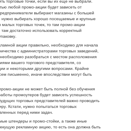
ить торговые точки, если вы их еще не выбрали.
тью любой промо-акции будет зависеть от
 предприниматели выбирают магазины с большей
, нужно выбирать хорошо посещаемые и крупные
я малых торговых точек, то там промо-акции
 там достаточно использовать корректный
паковку.
екламной акции правильно, необходимо для начала
ничества с администраторами торговых заведений,
, необходимо разобраться с местом расположения
иями вашего торгового представителя, со
ии и некоторыми другими вопросами. Крайне
сем письменно, иначе впоследствии могут быть
 промо-акции не может быть полной без обучения
работы промоутеров будет зависеть успешность
будущих торговых представителей важно проводить
у. Кстати, нужно попытаться торговых
авленных перед ними задач.
емые штендеры и промо-стойки, а также иные
текущую рекламную акцию, то есть она должна быть