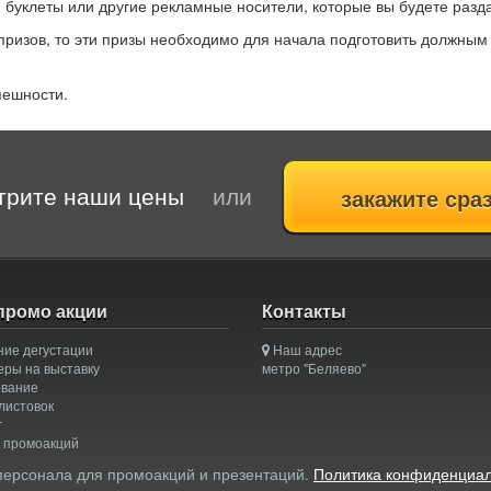
и, буклеты или другие рекламные носители, которые вы будете раз
ризов, то эти призы необходимо для начала подготовить должным
пешности.
трите наши цены
или
промо акции
Контакты
ие дегустации
Наш адрес
ры на выставку
метро "Беляево"
ование
листовок
г
 промоакций
персонала для промоакций и презентаций.
Политика конфиденциал