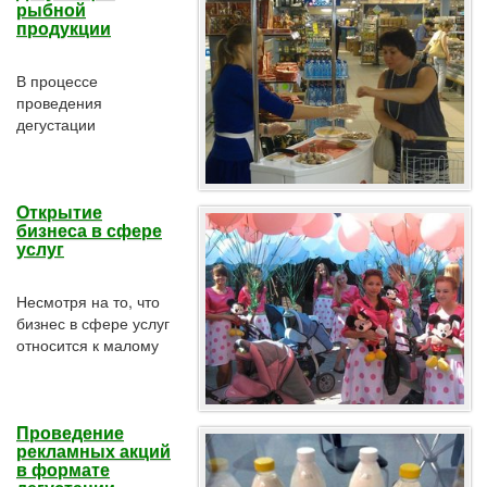
рыбной
прекрасное средство
продукции
ознакомления
целевой аудитории с
новинками
В процессе
продукции,
проведения
выпускаемой
дегустации
мясоперерабатывающими
промоутеры
предприятиями.
обращали внимание
потенциальных
Открытие
покупателей на
бизнеса в сфере
приятный,
услуг
характерный только
для него вкус;
нежную
Несмотря на то, что
консистенцию и
бизнес в сфере услуг
«букет» созревшей
относится к малому
сельди; вкусовой
бизнесу, здесь можно
(низкий) процент
заработать немалую
соли в филе сельди.
прибыль, при том,
Проведение
что для начала даже
рекламных акций
не требуются
в формате
огромные денежные