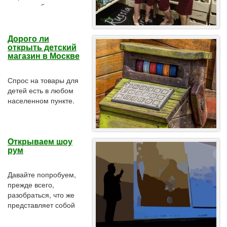
магазина был
представлен
большому числу
людей и подарил
Дорого ли
открыть детский
всем массу
магазин в Москве
положительных
эмоций. Дегустация
итальянского
Спрос на товары для
шампанского, легкие
детей есть в любом
закуски, много
населенном пункте.
музыки, очень
Независимо крупный
красивые девушки-
ли это мегаполис или
промоутеры в
небольшой городок,
платьях винного
Открываем шоу
специализированное
цвета-это очень
рум
ли это заведение или
вкусно, весело и
обычная
немного пьяно!
комиссионка
Давайте попробуем,
прежде всего,
разобраться, что же
представляет собой
шоу-рум, ведь
данное определение