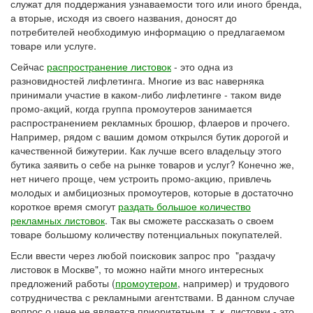
служат для поддержания узнаваемости того или иного бренда,
а вторые, исходя из своего названия, доносят до
потребителей необходимую информацию о предлагаемом
товаре или услуге.
Сейчас
распространение листовок
- это одна из
разновидностей лифлетинга. Многие из вас наверняка
принимали участие в каком-либо лифлетинге - таком виде
промо-акций, когда группа промоутеров занимается
распространением рекламных брошюр, флаеров и прочего.
Например, рядом с вашим домом открылся бутик дорогой и
качественной бижутерии. Как лучше всего владельцу этого
бутика заявить о себе на рынке товаров и услуг? Конечно же,
нет ничего проще, чем устроить промо-акцию, привлечь
молодых и амбициозных промоутеров, которые в достаточно
короткое время смогут
раздать большое количество
рекламных листовок
. Так вы сможете рассказать о своем
товаре большому количеству потенциальных покупателей.
Если ввести через любой поисковик запрос про "раздачу
листовок в Москве", то можно найти много интересных
предложений работы (
промоутером
, например) и трудового
сотрудничества с рекламными агентствами. В данном случае
вопрос о цене не является приоритетным, т. к. листовки - это