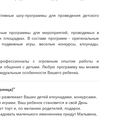
тивные шоу-программы для проведения детского
нные программы для мероприятий, проводимых в
х площадках. В составе программ - оригинальные
 подвижные игры, веселые конкурсы, клоунады,
профессионалы с огромным опытом работы и
ми общения с детьми. Любую программу мы можем
видуальные особенности Вашего ребенка.
ринца)"
развлекает Ваших детей клоунадами, конкурсами,
 играми. Ваш ребенок становится в свой День
ет торт и, по желанию родителей, подарок.
адовать маленького именинника придут Мальвина,