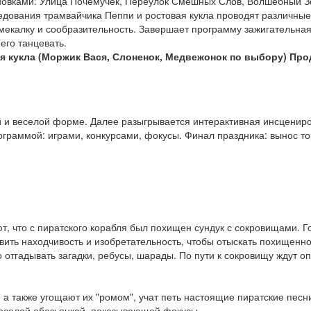
овками: Улица Почемучек, Переулок Смешных Слов, Волшебный Зоо
едования трамвайчика Пеппи и ростовая кукла проводят различные
мекалку и сообразительность. Завершает программу зажигательная 
его танцевать.
я кукла (Моржик Вася, Слоненок, Медвежонок по выбору)
Про
ой и веселой форме. Далее разыгрывается интерактивная инсцениро
ограммой: играми, конкурсами, фокусы. Финал праздника: вынос то
ют, что с пиратского корабля был похищен сундук с сокровищами. 
вить находчивость и изобретательность, чтобы отыскать похищенное
 отгадывать загадки, ребусы, шарады. По пути к сокровищу ждут о
а также угощают их "ромом", учат петь настоящие пиратские песни,
 веселой обезьянкой, показывающей фокусы.