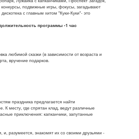
парк, Лужайка с капканчиками, Проспект Загадок,
 конкурсы, подвижные игры, фокусы, загадывают
дискотека с главным хитом "Куки-Куки"- это
должительность программы -1 час
вка любимой сказки (в зависимости от возраста и
рта, вручение подарков.
Гостям праздника предлагается найти
. К месту, где спрятан клад, ведут различные
пасные приключения: капканчики, запутанные
 и, разумеется, знакомят их со своими друзьями -