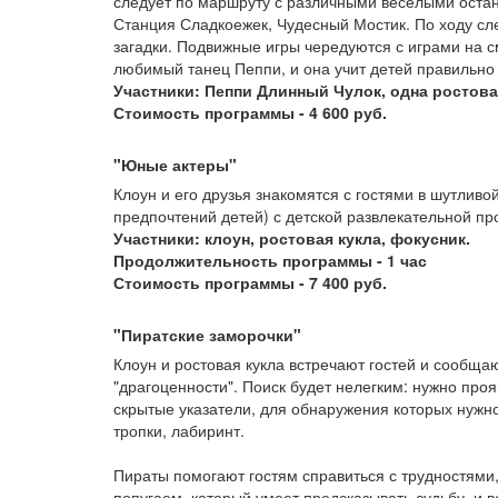
следует по маршруту с различными веселыми остан
Станция Сладкоежек, Чудесный Мостик. По ходу сл
загадки. Подвижные игры чередуются с играми на с
любимый танец Пеппи, и она учит детей правильно 
Участники: Пеппи Длинный Чулок, одна ростова
Стоимость программы - 4 600 руб.
"Юные актеры"
Клоун и его друзья знакомятся с гостями в шутлив
предпочтений детей) с детской развлекательной пр
Участники: клоун, ростовая кукла, фокусник.
Продолжительность программы - 1 час
Стоимость программы - 7 400 руб.
"Пиратские заморочки"
Клоун и ростовая кукла встречают гостей и сообща
"драгоценности". Поиск будет нелегким: нужно проя
скрытые указатели, для обнаружения которых нужно
тропки, лабиринт.
Пираты помогают гостям справиться с трудностями, 
попугаем, который умеет предсказывать судьбу, и