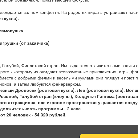
ровождается залпом конфетти. На радостях пираты устраивают нас
я кукла).
невмопушка.
игрушки (от заказчика)
, Голубой, Фиолетовой стран. Им выдаются отличительные значки 
ороге к которому их ожидают всевозможные приключения, игры, фо
 Вместе с добрыми феями и веселыми куклами они пляшут и поют по
ционов, а затем любуются фейерверком.
лезный Дровосек (ростовая кукла), Лев (ростовая кукла), Волш
зовой, Голубой стран (клоуны), Колдунья Гингема (ростовая 
ного аттракциона, все игровое пространство украшается воз
одолжительность программы - 2 часа
т 20 человек - 54 320 рублей.