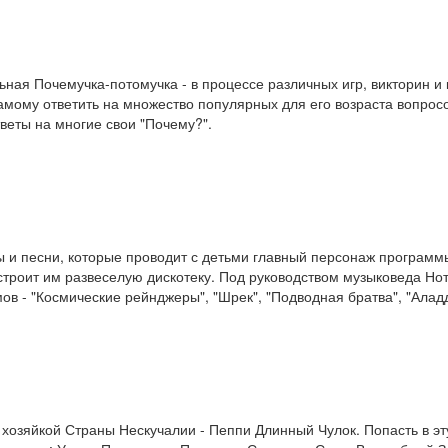
ная Почемучка-потомучка - в процессе различных игр, викторин и 
амому ответить на множество популярных для его возраста вопросо
тветы на многие свои "Почему?".
 и песни, которые проводит с детьми главный персонаж программы
троит им развеселую дискотеку. Под руководством музыковеда Нот
 - "Космические рейнджеры", "Шрек", "Подводная братва", "Аладд
 с хозяйкой Страны Нескучалии - Пеппи Длинный Чулок. Попасть в 