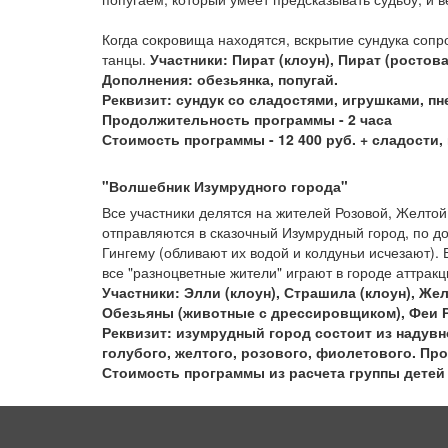
Когда сокровища находятся, вскрытие сундука соп
танцы.
Участники: Пират (клоун), Пират (ростова
Дополнения: обезьянка, попугай.
Реквизит: сундук со сладостями, игрушками, п
Продолжительность программы - 2 часа
Стоимость программы - 12 400 руб. + сладости, 
"Волшебник Изумрудного города"
Все участники делятся на жителей Розовой, Желтой
отправляются в сказочный Изумрудный город, по д
Гингему (обливают их водой и колдуньи исчезают).
все "разноцветные жители" играют в городе аттрак
Участники: Элли (клоун), Страшила (клоун), Же
Обезьяны (животные с дрессировщиком), Феи Ро
Реквизит: изумрудный город состоит из надув
голубого, желтого, розового, фиолетового. Пр
Стоимость программы из расчета группы детей о