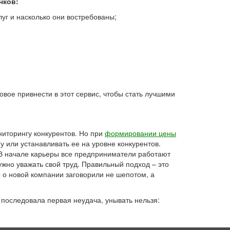
чков:
уг и насколько они востребованы;
овое привнести в этот сервис, чтобы стать лучшими
иторингу конкурентов. Но при
формировании цены
или устанавливать ее на уровне конкурентов.
 В начале карьеры все предприниматели работают
ужно уважать свой труд. Правильный подход – это
ы о новой компании заговорили не шепотом, а
 последовала первая неудача, унывать нельзя: