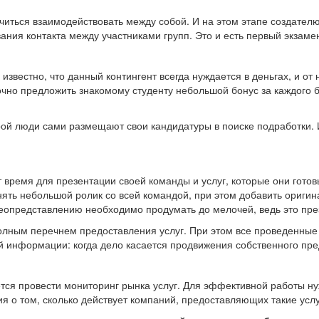
читься взаимодействовать между собой. И на этом этапе создател
ания контакта между участниками групп. Это и есть первый экзамен
 известно, что данный контингент всегда нуждается в деньгах, и о
чно предложить знакомому студенту небольшой бонус за каждого б
ой люди сами размещают свои кандидатуры в поиске подработки. И
время для презентации своей команды и услуг, которые они готов
снять небольшой ролик со всей командой, при этом добавить ориги
опредставлению необходимо продумать до мелочей, ведь это пре
полным перечнем предоставления услуг. При этом все проведенны
ой информации: когда дело касается продвижения собственного пре
ется провести мониторинг рынка услуг. Для эффективной работы ну
 о том, сколько действует компаний, предоставляющих такие услу