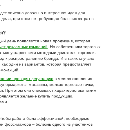
.
удет описана довольно интересная идея для
 дела, при этом не требующая больших затрат в
ия?
ый день появляется новая продукция, которая
счет рекламных кампаний
. Но собственники торговых
аться устаревшими методами двигателя торговли.
д к распространению бренда. И в таких случаях
 как один из вариантов, которая предоставляет
омо-акций.
пании проводят дегустацию
в местах скопления
 супермаркеты, магазины, мелкие торговые точки,
и. При этом они описывают характеристики таким
появляется желание купить продукцию,
ами.
к. Чтобы работа была эффективной, необходимо
ай форс-мажора – болезнь одного из участников