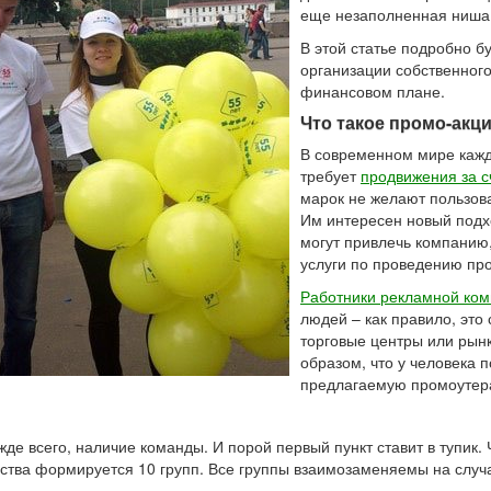
еще незаполненная ниша
В этой статье подробно б
организации собственного
финансовом плане.
Что такое промо-акц
В современном мире кажд
требует
продвижения за 
марок не желают пользов
Им интересен новый подхо
могут привлечь компанию,
услуги по проведению пр
Работники рекламной ком
людей – как правило, это
торговые центры или рынк
образом, что у человека 
предлагаемую промоутер
жде всего, наличие команды. И порой первый пункт ставит в тупи
ества формируется 10 групп. Все группы взаимозаменяемы на случ