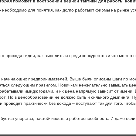
орая поможет в построении верной тактики для работы нови
 необходимо для понятия, как долго работают фирмы на рынке усл
о приходят идеи, как выделиться среди конкурентов и что можно н
ех начинающих предпринимателей. Выше были описаны шаги по мон
ться следующим правилом. Новичкам нежелательно завышать цену 
рабатывали имидж годами, и их цена напрямую зависит от имени.
рот. Но в ценообразовании не должно быть и сильного демпинга. Н
 проводят практически без дохода – поступают так для того, чтоб
ебуется упорство, настойчивость и работоспособность. И даже если