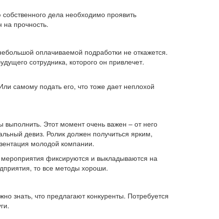
ю собственного дела необходимо проявить
 на прочность.
т небольшой оплачиваемой подработки не откажется.
удущего сотрудника, которого он привлечет.
ли самому подать его, что тоже дает неплохой
ы выполнить. Этот момент очень важен – от него
нальный девиз. Ролик должен получиться ярким,
зентация молодой компании.
е мероприятия фиксируются и выкладываются на
дприятия, то все методы хороши.
жно знать, что предлагают конкуренты. Потребуется
ги.