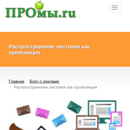
Toggle
navigati
Распространение листовок как
промоакция
Главная
Блог о рекламе
Распространение листовок как промоакция